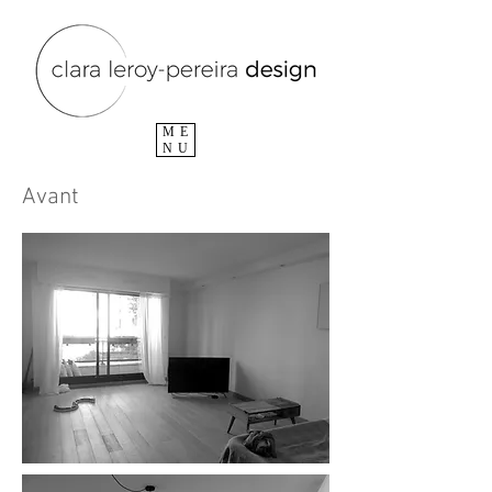
ME
NU
Avant