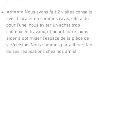
⭐⭐⭐⭐⭐
Nous avons fait 2 visites conseils
avec Clara et en sommes ravis, elle a du,
pour l'une, nous éviter un achat trop
coûteux en travaux, et pour l'autre, nous
aider à optimiser l'espace de la pièce de
vie/cuisine. Nous sommes par ailleurs fan
de ses réalisations chez nos amis!
⭐⭐⭐⭐⭐
Nous venions d'acheter un
appartement et ne savions pas comment
l’optimiser intelligemment et le rendre
plus « cocooning ». Les propositions faites
par Clara étaient bien pensées et
originales, jamais nous n'aurions pu avoir
toutes ces idées nous-même. Chaque
espace de l'appartement est désormais à
la fois fonctionnel, élégant et surtout nous
nous y sentons parfaitement bien ! Elle a
su créer des rangements pratiques et
savamment dissimulés tout en donnant de